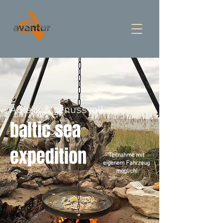
Autark & genussvoll
baltic sea
expedition
Teilnahme mit
eigenem Fahrzeug
möglich!