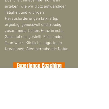
Bushcraft hinaus. Hier könnt Ihr
erleben, wie wir trotz aufwändiger
Tätigkeit und widrigen
Herausforderungen tatkräftig,
ergiebig, genussvoll und freudig
zusammenarbeiten. Ganz in echt.
Ganz auf uns gestellt. Erfüllendes
Teamwork. Köstliche Lagerfeuer
Kreationen. Atemberaubende Natur.
Experience Coaching
Die ultimative Erfahrung für alle, die
wirklich wissen wollen, was in ihnen
steckt. Auf unseren Offroad-Reisen,
Road-Trips, Gruppenreisen und