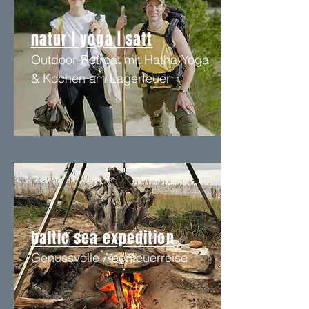
natur | yoga | satt
Outdoor-Retreat mit Hatha-Yoga
& Kochen am Lagerfeuer
baltic sea expedition
Genussvolle Abenteuerreise