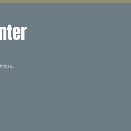
Log In
nter
htiges,