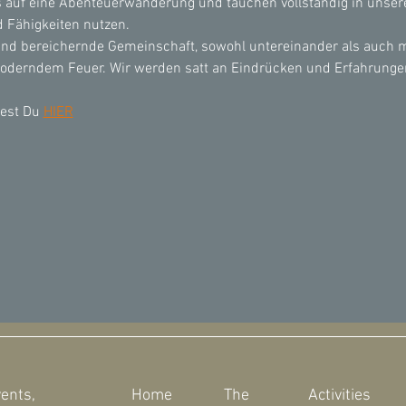
auf eine Abenteuerwanderung und tauchen vollständig in unse
d Fähigkeiten nutzen.
 und bereichernde Gemeinschaft, sowohl untereinander als auch m
oderndem Feuer. Wir werden satt an Eindrücken und Erfahrunge
est Du 
HIER
vents,
Home
The
Activities