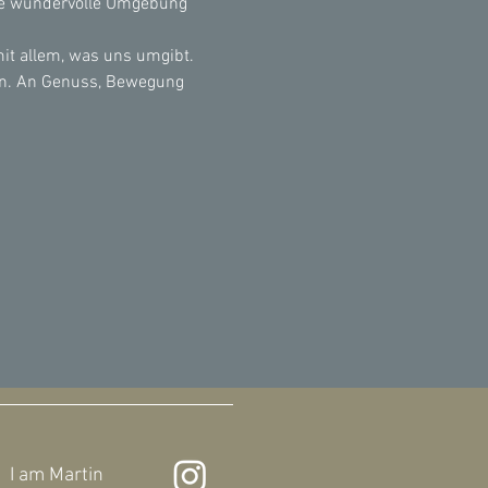
re wundervolle Umgebung 
it allem, was uns umgibt.
n. An Genuss, Bewegung 
I am
Martin